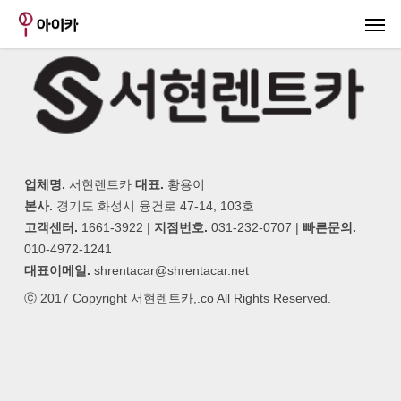
Skip
Menu
Menu
to
main
content
업체명.
서현렌트카
대표.
황용이
본사.
경기도 화성시 융건로 47-14, 103호
고객센터.
1661-3922 |
지점번호.
031-232-0707 |
빠른문의.
010-4972-1241
대표이메일.
shrentacar@shrentacar.net
ⓒ 2017 Copyright 서현렌트카,.co All Rights Reserved.