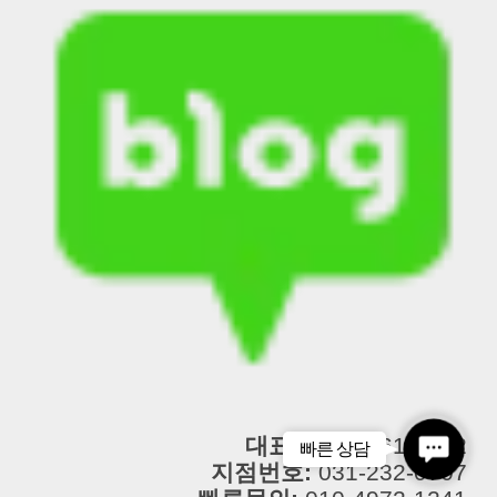
대표번호:
1661-3922
Contact
빠른 상담
지점번호:
031-232-0707
Us